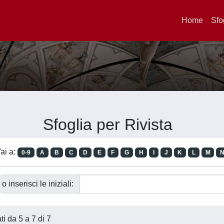
Home
Sfo
Sfoglia per Rivista
ai a:
0-9
A
B
C
D
E
F
G
H
I
J
K
L
M
o inserisci le iniziali:
ati da 5 a 7 di 7