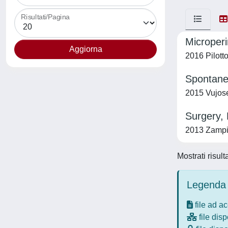
Risultati/Pagina
Microper
2016 Pilott
Spontane
2015 Vujose
Surgery, 
2013 Zampie
Mostrati risult
Legenda 
file ad a
file disp