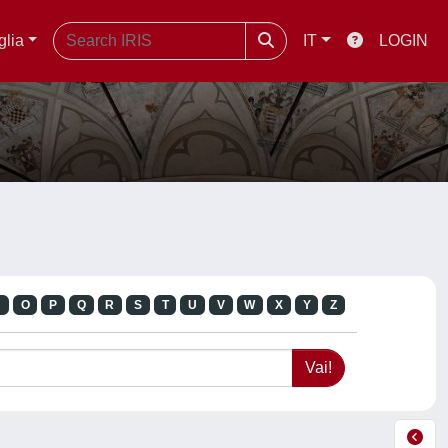
glia
IT
LOGIN
N
O
P
Q
R
S
T
U
V
W
X
Y
Z