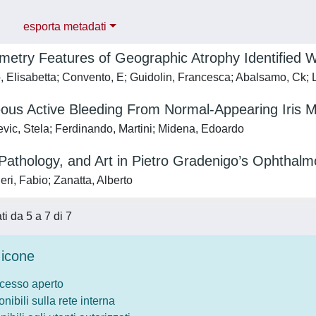
esporta metadati
imetry Features of Geographic Atrophy Identified
o, Elisabetta; Convento, E; Guidolin, Francesca; Abalsamo, Ck;
ous Active Bleeding From Normal-Appearing Iris M
vic, Stela; Ferdinando, Martini; Midena, Edoardo
Pathology, and Art in Pietro Gradenigo’s Ophthal
ri, Fabio; Zanatta, Alberto
ati da 5 a 7 di 7
icone
ccesso aperto
onibili sulla rete interna