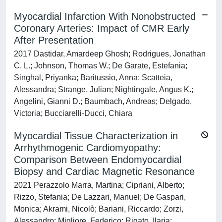
Myocardial Infarction With Nonobstructed
Coronary Arteries: Impact of CMR Early
After Presentation
2017 Dastidar, Amardeep Ghosh; Rodrigues, Jonathan
C. L.; Johnson, Thomas W.; De Garate, Estefania;
Singhal, Priyanka; Baritussio, Anna; Scatteia,
Alessandra; Strange, Julian; Nightingale, Angus K.;
Angelini, Gianni D.; Baumbach, Andreas; Delgado,
Victoria; Bucciarelli-Ducci, Chiara
Myocardial Tissue Characterization in
Arrhythmogenic Cardiomyopathy:
Comparison Between Endomyocardial
Biopsy and Cardiac Magnetic Resonance
2021 Perazzolo Marra, Martina; Cipriani, Alberto;
Rizzo, Stefania; De Lazzari, Manuel; De Gaspari,
Monica; Akrami, Nicolò; Bariani, Riccardo; Zorzi,
Alessandro; Migliore, Federico; Rigato, Ilaria;