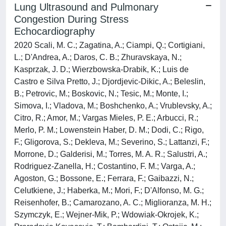
Lung Ultrasound and Pulmonary
Congestion During Stress
Echocardiography
2020 Scali, M. C.; Zagatina, A.; Ciampi, Q.; Cortigiani,
L.; D'Andrea, A.; Daros, C. B.; Zhuravskaya, N.;
Kasprzak, J. D.; Wierzbowska-Drabik, K.; Luis de
Castro e Silva Pretto, J.; Djordjevic-Dikic, A.; Beleslin,
B.; Petrovic, M.; Boskovic, N.; Tesic, M.; Monte, I.;
Simova, I.; Vladova, M.; Boshchenko, A.; Vrublevsky, A.;
Citro, R.; Amor, M.; Vargas Mieles, P. E.; Arbucci, R.;
Merlo, P. M.; Lowenstein Haber, D. M.; Dodi, C.; Rigo,
F.; Gligorova, S.; Dekleva, M.; Severino, S.; Lattanzi, F.;
Morrone, D.; Galderisi, M.; Torres, M. A. R.; Salustri, A.;
Rodriguez-Zanella, H.; Costantino, F. M.; Varga, A.;
Agoston, G.; Bossone, E.; Ferrara, F.; Gaibazzi, N.;
Celutkiene, J.; Haberka, M.; Mori, F.; D'Alfonso, M. G.;
Reisenhofer, B.; Camarozano, A. C.; Miglioranza, M. H.;
Szymczyk, E.; Wejner-Mik, P.; Wdowiak-Okrojek, K.;