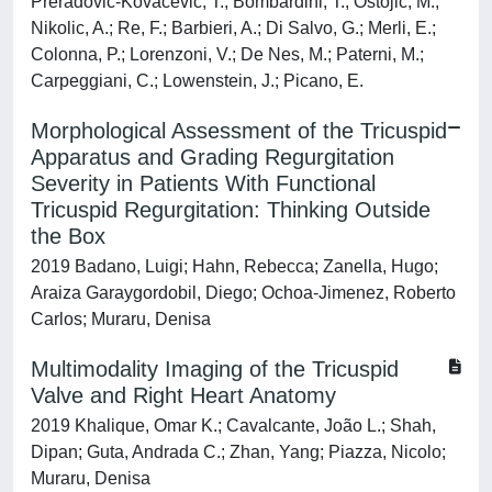
Preradovic-Kovacevic, T.; Bombardini, T.; Ostojic, M.;
Nikolic, A.; Re, F.; Barbieri, A.; Di Salvo, G.; Merli, E.;
Colonna, P.; Lorenzoni, V.; De Nes, M.; Paterni, M.;
Carpeggiani, C.; Lowenstein, J.; Picano, E.
Morphological Assessment of the Tricuspid
Apparatus and Grading Regurgitation
Severity in Patients With Functional
Tricuspid Regurgitation: Thinking Outside
the Box
2019 Badano, Luigi; Hahn, Rebecca; Zanella, Hugo;
Araiza Garaygordobil, Diego; Ochoa-Jimenez, Roberto
Carlos; Muraru, Denisa
Multimodality Imaging of the Tricuspid
Valve and Right Heart Anatomy
2019 Khalique, Omar K.; Cavalcante, João L.; Shah,
Dipan; Guta, Andrada C.; Zhan, Yang; Piazza, Nicolo;
Muraru, Denisa