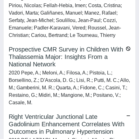
Piriou, Nicolas; Fellah-Hebia, Imen; Costa, Cristina;
Vadori, Marta; Galiñanes, Manuel; Manez, Rafael;
Serfaty, Jean-Michel; Soulillou, Jean-Paul; Cozzi,
Emanuele; Padler-Karavani, Vered; Roussel, Jean-
Christian; Cariou, Bertrand; Le Tourneau, Thierry
Prospective CMR Survey in Children With
Thalassemia Major: Insights From a
National Network
2020 Pepe, A.; Meloni, A.; Filosa, A.; Pistoia, L.;
Borsellino, Z.; D'Ascola, D. G.; Lisi, R.; Putti, M. C.; Allo,
M.; Gamberini, M. R.; Quarta, A.; Fidone, C.; Casini, T.;
Restaino, G.; Midiri, M.; Mangione, M.; Positano, V.;
Casale, M.
Right Ventricular Junctional Late
Gadolinium Enhancement Correlates With
Outcomes in Pulmonary Hypertension