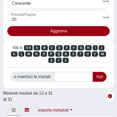
Risultati/Pagina
Vai a:
0-9
A
B
C
D
E
F
G
H
I
J
K
L
M
N
O
P
Q
R
S
T
U
V
W
X
Y
Z
o inserisci le iniziali:
Mostrati risultati da 13 a 31
di 31
esporta metadati