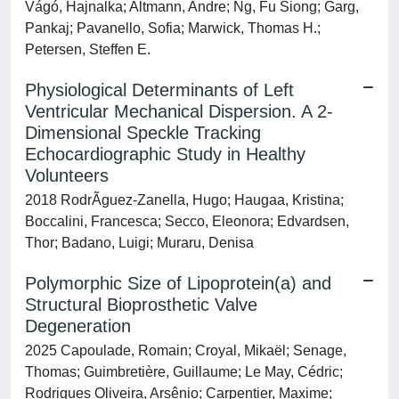
Vágó, Hajnalka; Altmann, Andre; Ng, Fu Siong; Garg,
Pankaj; Pavanello, Sofia; Marwick, Thomas H.;
Petersen, Steffen E.
Physiological Determinants of Left
Ventricular Mechanical Dispersion. A 2-
Dimensional Speckle Tracking
Echocardiographic Study in Healthy
Volunteers
2018 RodrÃ­guez-Zanella, Hugo; Haugaa, Kristina;
Boccalini, Francesca; Secco, Eleonora; Edvardsen,
Thor; Badano, Luigi; Muraru, Denisa
Polymorphic Size of Lipoprotein(a) and
Structural Bioprosthetic Valve
Degeneration
2025 Capoulade, Romain; Croyal, Mikaël; Senage,
Thomas; Guimbretière, Guillaume; Le May, Cédric;
Rodrigues Oliveira, Arsênio; Carpentier, Maxime;