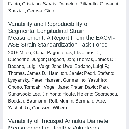
Fabio; Cristiano, Sarais; Demetrio, Pittarello; Giovanni,
Speziali; Gerosa, Gino
Variability and Reproducibility of
Segmental Longitudinal Strain
Measurement: A Report From the EACVI-
ASE Strain Standardization Task Force
2018 Mirea, Oana; Pagourelias, Efstathios D.;
Duchenne, Jurgen; Bogaert, Jan; Thomas, James D.;
Badano, Luigi; Voigt, Jens-Uwe; Badano, Luigi P.;
Thomas, James D.; Hamilton, Jamie; Pedri, Stefano;
Lysyansky, Peter; Hansen, Gunnar; Ito, Yasuhiro;
Chono, Tomoaki; Vogel, Jane; Prater, David; Park,
Sungwook; Lee, Jin Yong; Houle, Helene; Georgescu,
Bogdan; Baumann, Rolf; Mumm, Bernhard; Abe,
Yashuhiko; Gorissen, Willem
Variability of Tricuspid Annulus Diameter
Measurement in Healthy Volunteers