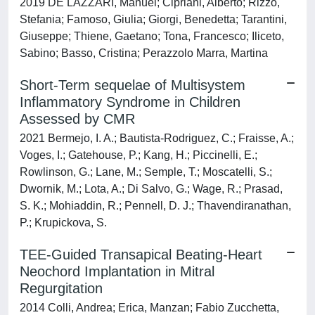
2019 DE LAZZARI, Manuel; Cipriani, Alberto; Rizzo,
Stefania; Famoso, Giulia; Giorgi, Benedetta; Tarantini,
Giuseppe; Thiene, Gaetano; Tona, Francesco; Iliceto,
Sabino; Basso, Cristina; Perazzolo Marra, Martina
Short-Term sequelae of Multisystem
Inflammatory Syndrome in Children
Assessed by CMR
2021 Bermejo, I. A.; Bautista-Rodriguez, C.; Fraisse, A.;
Voges, I.; Gatehouse, P.; Kang, H.; Piccinelli, E.;
Rowlinson, G.; Lane, M.; Semple, T.; Moscatelli, S.;
Dwornik, M.; Lota, A.; Di Salvo, G.; Wage, R.; Prasad,
S. K.; Mohiaddin, R.; Pennell, D. J.; Thavendiranathan,
P.; Krupickova, S.
TEE-Guided Transapical Beating-Heart
Neochord Implantation in Mitral
Regurgitation
2014 Colli, Andrea; Erica, Manzan; Fabio Zucchetta,