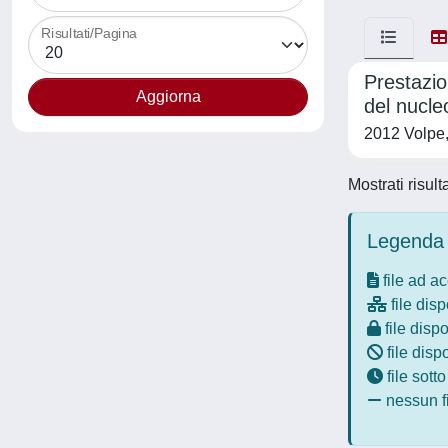
Risultati/Pagina
Prestazio
del nucle
2012 Volpe
Mostrati risult
Legenda 
file ad a
file disp
file dispo
file disp
file sott
nessun fi