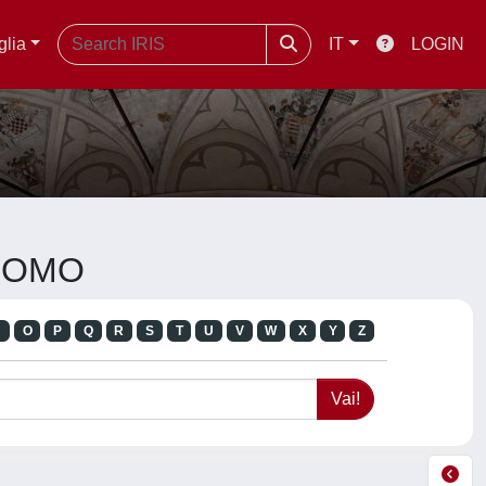
glia
IT
LOGIN
L'UOMO
N
O
P
Q
R
S
T
U
V
W
X
Y
Z