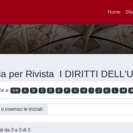
Home
Sfo
ia per Rivista I DIRITTI DEL
ai a:
0-9
A
B
C
D
E
F
G
H
I
J
K
L
M
o inserisci le iniziali:
ati da 3 a 3 di 3