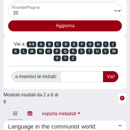
Risultati/Pagina
Vai a:
0-9
A
B
C
D
E
F
G
H
I
J
K
L
M
N
O
P
Q
R
S
T
U
V
W
X
Y
Z
o inserisci le iniziali:
Mostrati risultati da 2 a 6 di
6
esporta metadati
Language in the communist world: