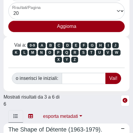
Risultati/Pagina
Vai a:
0-9
A
B
C
D
E
F
G
H
I
J
K
L
M
N
O
P
Q
R
S
T
U
V
W
X
Y
Z
o inserisci le iniziali:
Mostrati risultati da 3 a 6 di
6
esporta metadati
The Shape of Détente (1963-1979).