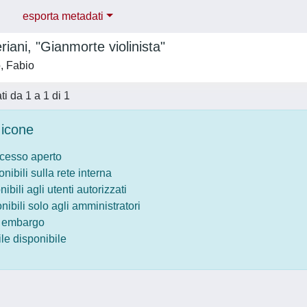
esporta metadati
iani, "Gianmorte violinista"
, Fabio
ati da 1 a 1 di 1
icone
ccesso aperto
onibili sulla rete interna
nibili agli utenti autorizzati
onibili solo agli amministratori
o embargo
le disponibile