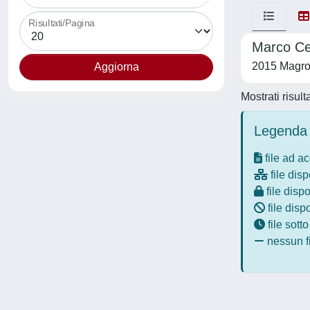
Risultati/Pagina
Marco Cer
2015 Magro
Mostrati risult
Legenda 
file ad a
file disp
file dispo
file disp
file sott
nessun fi