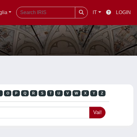
glia
IT
LOGIN
N
O
P
Q
R
S
T
U
V
W
X
Y
Z