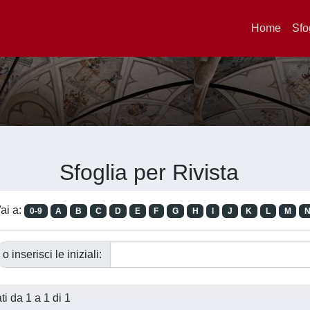
Home
Sfo
Sfoglia per Rivista
ai a:
0-9
A
B
C
D
E
F
G
H
I
J
K
L
M
o inserisci le iniziali:
ati da 1 a 1 di 1