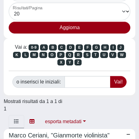
Risultati/Pagina
Vai a:
0-9
A
B
C
D
E
F
G
H
I
J
K
L
M
N
O
P
Q
R
S
T
U
V
W
X
Y
Z
o inserisci le iniziali:
Mostrati risultati da 1 a 1 di
1
esporta metadati
Marco Ceriani, "Gianmorte violinista"