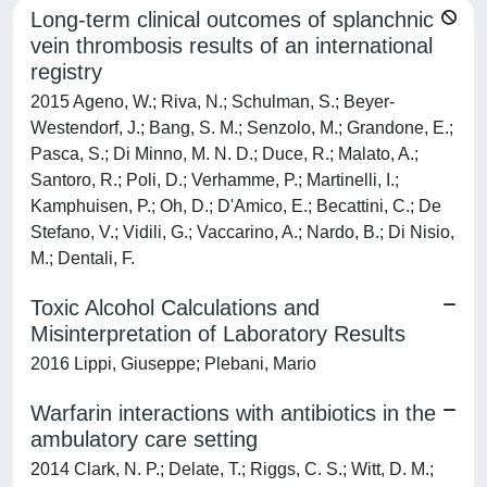
Long-term clinical outcomes of splanchnic
vein thrombosis results of an international
registry
2015 Ageno, W.; Riva, N.; Schulman, S.; Beyer-
Westendorf, J.; Bang, S. M.; Senzolo, M.; Grandone, E.;
Pasca, S.; Di Minno, M. N. D.; Duce, R.; Malato, A.;
Santoro, R.; Poli, D.; Verhamme, P.; Martinelli, I.;
Kamphuisen, P.; Oh, D.; D'Amico, E.; Becattini, C.; De
Stefano, V.; Vidili, G.; Vaccarino, A.; Nardo, B.; Di Nisio,
M.; Dentali, F.
Toxic Alcohol Calculations and
Misinterpretation of Laboratory Results
2016 Lippi, Giuseppe; Plebani, Mario
Warfarin interactions with antibiotics in the
ambulatory care setting
2014 Clark, N. P.; Delate, T.; Riggs, C. S.; Witt, D. M.;