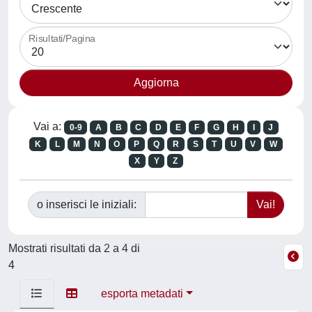
Risultati/Pagina
Vai a:
0-9
A
B
C
D
E
F
G
H
I
J
K
L
M
N
O
P
Q
R
S
T
U
V
W
X
Y
Z
o inserisci le iniziali:
Mostrati risultati da 2 a 4 di
4
esporta metadati