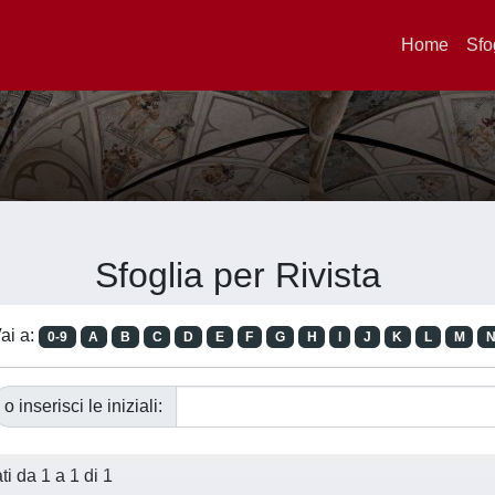
Home
Sfo
Sfoglia per Rivista
ai a:
0-9
A
B
C
D
E
F
G
H
I
J
K
L
M
o inserisci le iniziali:
ati da 1 a 1 di 1