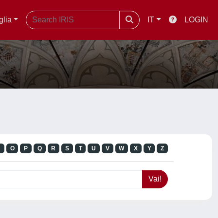
glia
IT
LOGIN
N
O
P
Q
R
S
T
U
V
W
X
Y
Z