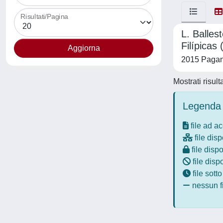
Risultati/Pagina
L. Balles
Filípicas
2015 Pagan
Mostrati risult
Legenda 
file ad a
file disp
file dispo
file disp
file sott
nessun fi