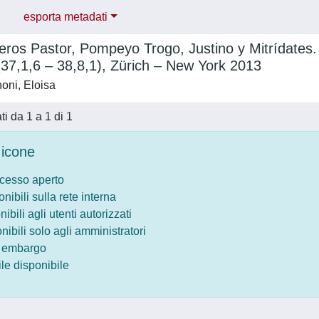
esporta metadati
teros Pastor, Pompeyo Trogo, Justino y Mitrídates.
 (37,1,6 – 38,8,1), Zürich – New York 2013
oni, Eloisa
ati da 1 a 1 di 1
icone
ccesso aperto
onibili sulla rete interna
nibili agli utenti autorizzati
onibili solo agli amministratori
o embargo
le disponibile