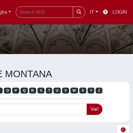
glia
IT
LOGIN
E E MONTANA
N
O
P
Q
R
S
T
U
V
W
X
Y
Z