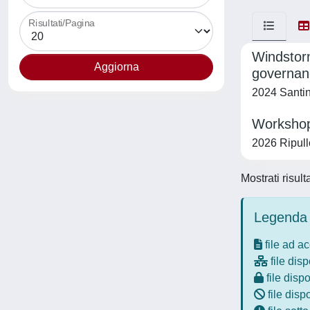
Risultati/Pagina
Windstorm
governanc
2024 Santin
Workshop 
2026 Ripullo
Mostrati risult
Legenda 
file ad a
file disp
file dispo
file disp