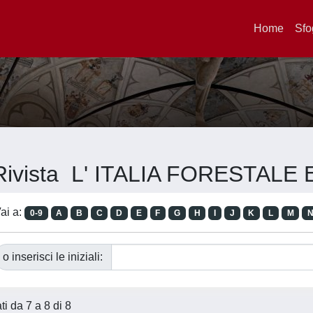
Home
Sfo
r Rivista L' ITALIA FORESTAL
ai a:
0-9
A
B
C
D
E
F
G
H
I
J
K
L
M
o inserisci le iniziali:
ati da 7 a 8 di 8