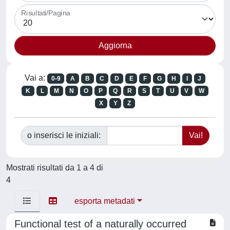
Risultati/Pagina
Vai a:
0-9
A
B
C
D
E
F
G
H
I
J
K
L
M
N
O
P
Q
R
S
T
U
V
W
X
Y
Z
o inserisci le iniziali:
Mostrati risultati da 1 a 4 di
4
esporta metadati
Functional test of a naturally occurred