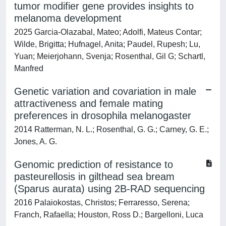
tumor modifier gene provides insights to
melanoma development
2025 Garcia-Olazabal, Mateo; Adolfi, Mateus Contar;
Wilde, Brigitta; Hufnagel, Anita; Paudel, Rupesh; Lu,
Yuan; Meierjohann, Svenja; Rosenthal, Gil G; Schartl,
Manfred
Genetic variation and covariation in male
attractiveness and female mating
preferences in drosophila melanogaster
2014 Ratterman, N. L.; Rosenthal, G. G.; Carney, G. E.;
Jones, A. G.
Genomic prediction of resistance to
pasteurellosis in gilthead sea bream
(Sparus aurata) using 2B-RAD sequencing
2016 Palaiokostas, Christos; Ferraresso, Serena;
Franch, Rafaella; Houston, Ross D.; Bargelloni, Luca