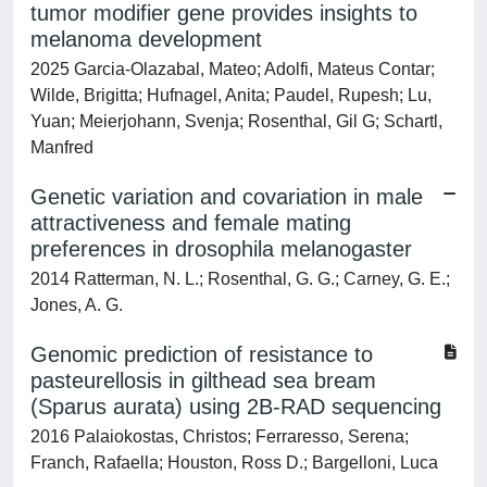
tumor modifier gene provides insights to
melanoma development
2025 Garcia-Olazabal, Mateo; Adolfi, Mateus Contar;
Wilde, Brigitta; Hufnagel, Anita; Paudel, Rupesh; Lu,
Yuan; Meierjohann, Svenja; Rosenthal, Gil G; Schartl,
Manfred
Genetic variation and covariation in male
attractiveness and female mating
preferences in drosophila melanogaster
2014 Ratterman, N. L.; Rosenthal, G. G.; Carney, G. E.;
Jones, A. G.
Genomic prediction of resistance to
pasteurellosis in gilthead sea bream
(Sparus aurata) using 2B-RAD sequencing
2016 Palaiokostas, Christos; Ferraresso, Serena;
Franch, Rafaella; Houston, Ross D.; Bargelloni, Luca