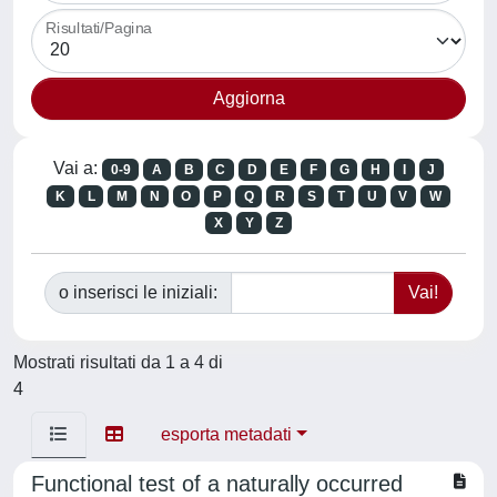
Risultati/Pagina
Vai a:
0-9
A
B
C
D
E
F
G
H
I
J
K
L
M
N
O
P
Q
R
S
T
U
V
W
X
Y
Z
o inserisci le iniziali:
Mostrati risultati da 1 a 4 di
4
esporta metadati
Functional test of a naturally occurred