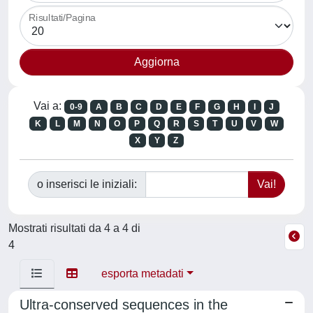
Risultati/Pagina
Vai a:
0-9
A
B
C
D
E
F
G
H
I
J
K
L
M
N
O
P
Q
R
S
T
U
V
W
X
Y
Z
o inserisci le iniziali:
Mostrati risultati da 4 a 4 di
4
esporta metadati
Ultra-conserved sequences in the