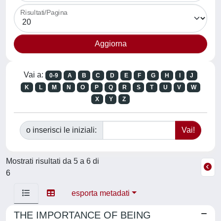
Risultati/Pagina
Vai a:
0-9
A
B
C
D
E
F
G
H
I
J
K
L
M
N
O
P
Q
R
S
T
U
V
W
X
Y
Z
o inserisci le iniziali:
Mostrati risultati da 5 a 6 di
6
esporta metadati
THE IMPORTANCE OF BEING