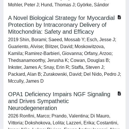
Mohler, Peter J; Hund, Thomas J; Györke, Sándor
A Novel Biological Strategy for Myocardial
Protection by Intracoronary Delivery of
Mitochondria: Safety and Efficacy
2019 Shin, Borami; Saeed, Mossab Y; Esch, Jesse J;
Guariento, Alvise; Blitzer, David; Moskowitzova,
Kamila; Ramirez-Barbieri, Giovanna; Orfany, Arzoo;
Thedsanamoorthy, Jerusha K; Cowan, Douglas B;
Inkster, James A; Snay, Erin R; Staffa, Steven J;
Packard, Alan B; Zurakowski, David; Del Nido, Pedro J;
Mccully, James D
OPA1 Deficiency Impairs NGF Signaling
and Drives Sympathetic
Neurodegeneration
2026 Ronfini, Marco; Prando, Valentina; Di Mauro,
Vittoria; Dokshokova, Lolita; Lazzeri, Erika; Costantini,