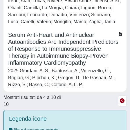
Irene; Alàn, Lukas; Riviere, Erwan Andre; Incensi, Alex;
Olianti, Camilla; La Morgia, Chiara; Liguori, Rocco;
Sacconi, Leonardo; Donadio, Vincenzo; Scorrano,
Luca; Carelli, Valerio; Mongillo, Marco; Zaglia, Tania
Serum Anti-Heart and Antinuclear
Autoantibodies Are Independent Predictors
of Response to Immunosuppressive
Therapy in Autoimmune Biopsy-Proven
Inflammatory Cardiomyopathy
2025 Giordani, A. S.; Baritussio, A.; Vicenzetto, C.;
Brigiari, G.; Pilichou, K.; Gregori, D.; De Gaspari, M.;
Rizzo, S.; Basso, C.; Caforio, A. L. P.
Mostrati risultati da 4 a 10 di
10
Legenda icone