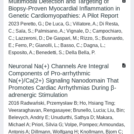
Multimodal Detection and Targeting of
Biopsy-Proven Myocardial Inflammation in
Genetic Cardiomyopathies: A Pilot Report
2023 Peretto, G.; De Luca, G.; Villatore, A.; Di Resta,
C.; Sala, S.; Palmisano, A.; Vignale, D.; Campochiaro,
C.; Lazzeroni, D.; De Gaspari, M.; Rizzo, S.; Busnardo,
E.; Ferro, P.; Gianolli, L.; Basso, C.; Dagna, L.;
Esposito, A.; Benedetti, S.; Della Bella, P.
Neuronal Na(+) Channels Are Integral
Components of Pro-arrhythmic
Na(+)/Ca(2+) Signaling Nanodomain That
Promotes Cardiac Arrhythmias During β-
adrenergic Stimulation
2016 Radwański, Przemysław B; Ho, Hsiang Ting;
Veeraraghavan, Rengasayee; Brunello, Lucia; Liu, Bin;
Belevych, Andriy E; Unudurthi, Sathya D; Makara,
Michael A; Priori, Silvia G; Volpe, Pompeo; Armoundas,
Antonis A; Dillmann, Wolfgang H; Knollmann, Bjorn C;