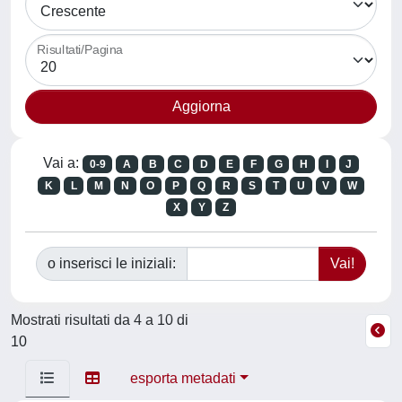
Risultati/Pagina
Vai a:
0-9
A
B
C
D
E
F
G
H
I
J
K
L
M
N
O
P
Q
R
S
T
U
V
W
X
Y
Z
o inserisci le iniziali:
Mostrati risultati da 4 a 10 di
10
esporta metadati