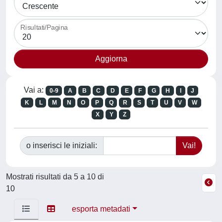
Risultati/Pagina
Vai a:
0-9
A
B
C
D
E
F
G
H
I
J
K
L
M
N
O
P
Q
R
S
T
U
V
W
X
Y
Z
o inserisci le iniziali:
Mostrati risultati da 5 a 10 di
10
esporta metadati