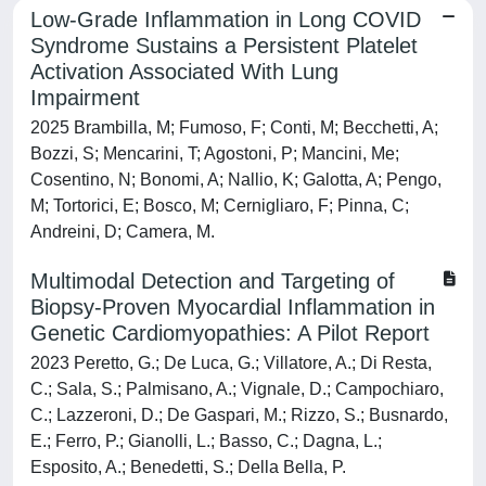
Low-Grade Inflammation in Long COVID
Syndrome Sustains a Persistent Platelet
Activation Associated With Lung
Impairment
2025 Brambilla, M; Fumoso, F; Conti, M; Becchetti, A;
Bozzi, S; Mencarini, T; Agostoni, P; Mancini, Me;
Cosentino, N; Bonomi, A; Nallio, K; Galotta, A; Pengo,
M; Tortorici, E; Bosco, M; Cernigliaro, F; Pinna, C;
Andreini, D; Camera, M.
Multimodal Detection and Targeting of
Biopsy-Proven Myocardial Inflammation in
Genetic Cardiomyopathies: A Pilot Report
2023 Peretto, G.; De Luca, G.; Villatore, A.; Di Resta,
C.; Sala, S.; Palmisano, A.; Vignale, D.; Campochiaro,
C.; Lazzeroni, D.; De Gaspari, M.; Rizzo, S.; Busnardo,
E.; Ferro, P.; Gianolli, L.; Basso, C.; Dagna, L.;
Esposito, A.; Benedetti, S.; Della Bella, P.