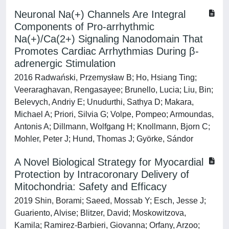
Neuronal Na(+) Channels Are Integral
Components of Pro-arrhythmic
Na(+)/Ca(2+) Signaling Nanodomain That
Promotes Cardiac Arrhythmias During β-
adrenergic Stimulation
2016 Radwański, Przemysław B; Ho, Hsiang Ting;
Veeraraghavan, Rengasayee; Brunello, Lucia; Liu, Bin;
Belevych, Andriy E; Unudurthi, Sathya D; Makara,
Michael A; Priori, Silvia G; Volpe, Pompeo; Armoundas,
Antonis A; Dillmann, Wolfgang H; Knollmann, Bjorn C;
Mohler, Peter J; Hund, Thomas J; Györke, Sándor
A Novel Biological Strategy for Myocardial
Protection by Intracoronary Delivery of
Mitochondria: Safety and Efficacy
2019 Shin, Borami; Saeed, Mossab Y; Esch, Jesse J;
Guariento, Alvise; Blitzer, David; Moskowitzova,
Kamila; Ramirez-Barbieri, Giovanna; Orfany, Arzoo;