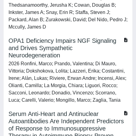
Thedsanamoorthy, Jerusha K; Cowan, Douglas B;
Inkster, James A; Snay, Erin R; Staffa, Steven J;
Packard, Alan B; Zurakowski, David; Del Nido, Pedro J;
Mccully, James D
OPA1 Deficiency Impairs NGF Signaling
and Drives Sympathetic
Neurodegeneration
2026 Ronfini, Marco; Prando, Valentina; Di Mauro,
Vittoria; Dokshokova, Lolita; Lazzeri, Erika; Costantini,
Irene; Alàn, Lukas; Riviere, Erwan Andre; Incensi, Alex;
Olianti, Camilla; La Morgia, Chiara; Liguori, Rocco;
Sacconi, Leonardo; Donadio, Vincenzo; Scorrano,
Luca; Carelli, Valerio; Mongillo, Marco; Zaglia, Tania
Serum Anti-Heart and Antinuclear
Autoantibodies Are Independent Predictors
of Response to Immunosuppressive
Therapy in Autoimmune Biopsy-Proven