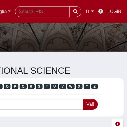
glia
IT
LOGIN
ATIONAL SCIENCE
N
O
P
Q
R
S
T
U
V
W
X
Y
Z