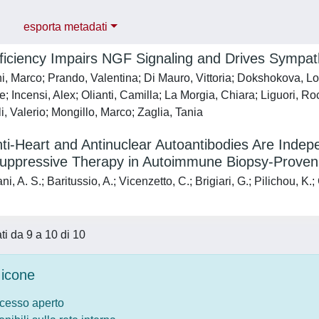
esporta metadati
iciency Impairs NGF Signaling and Drives Sympat
, Marco; Prando, Valentina; Di Mauro, Vittoria; Dokshokova, Lolit
; Incensi, Alex; Olianti, Camilla; La Morgia, Chiara; Liguori, 
i, Valerio; Mongillo, Marco; Zaglia, Tania
i-Heart and Antinuclear Autoantibodies Are Indep
ppressive Therapy in Autoimmune Biopsy-Proven
i, A. S.; Baritussio, A.; Vicenzetto, C.; Brigiari, G.; Pilichou, K.
ati da 9 a 10 di 10
icone
ccesso aperto