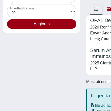
Risultati/Pagina
OPA1 Def
2026 Ronfini
Erwan Andre
Luca; Carell
Serum Ant
Immunosu
2025 Giordan
L. P.
Mostrati risult
Legenda 
file ad a