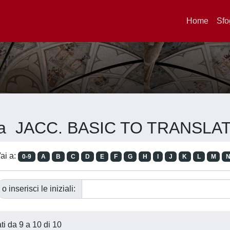
Home
Sfo
vista JACC. BASIC TO TRANSL
ai a:
0-9
A
B
C
D
E
F
G
H
I
J
K
L
M
o inserisci le iniziali:
ati da 9 a 10 di 10