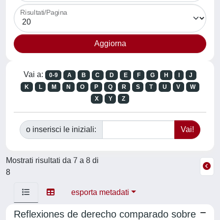
Risultati/Pagina
Vai a:
0-9
A
B
C
D
E
F
G
H
I
J
K
L
M
N
O
P
Q
R
S
T
U
V
W
X
Y
Z
o inserisci le iniziali:
Mostrati risultati da 7 a 8 di
8
esporta metadati
Reflexiones de derecho comparado sobre