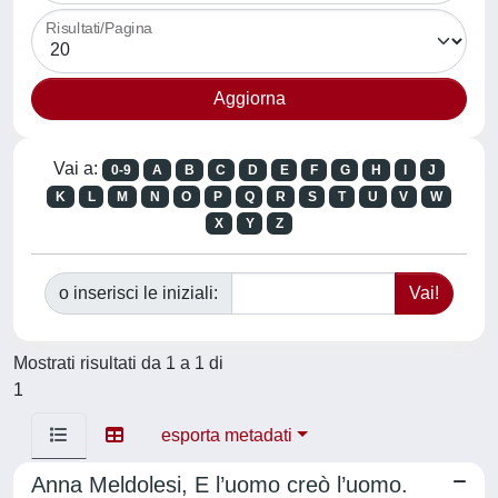
Risultati/Pagina
Vai a:
0-9
A
B
C
D
E
F
G
H
I
J
K
L
M
N
O
P
Q
R
S
T
U
V
W
X
Y
Z
o inserisci le iniziali:
Mostrati risultati da 1 a 1 di
1
esporta metadati
Anna Meldolesi, E l’uomo creò l’uomo.