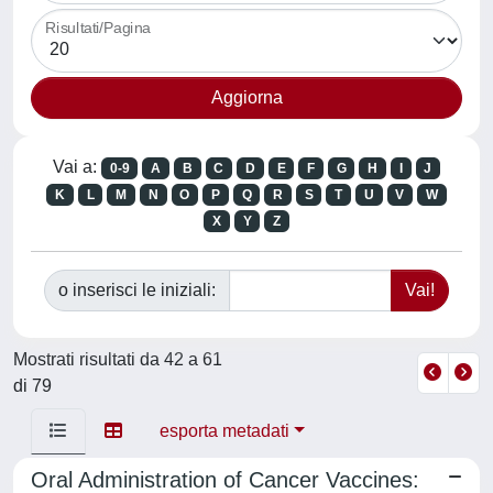
Risultati/Pagina
Vai a:
0-9
A
B
C
D
E
F
G
H
I
J
K
L
M
N
O
P
Q
R
S
T
U
V
W
X
Y
Z
o inserisci le iniziali:
Mostrati risultati da 42 a 61
di 79
esporta metadati
Oral Administration of Cancer Vaccines: