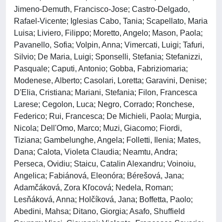
Jimeno-Demuth, Francisco-Jose; Castro-Delgado,
Rafael-Vicente; Iglesias Cabo, Tania; Scapellato, Maria
Luisa; Liviero, Filippo; Moretto, Angelo; Mason, Paola;
Pavanello, Sofia; Volpin, Anna; Vimercati, Luigi; Tafuri,
Silvio; De Maria, Luigi; Sponselli, Stefania; Stefanizzi,
Pasquale; Caputi, Antonio; Gobba, Fabriziomaria;
Modenese, Alberto; Casolari, Loretta; Garavini, Denise;
D'Elia, Cristiana; Mariani, Stefania; Filon, Francesca
Larese; Cegolon, Luca; Negro, Corrado; Ronchese,
Federico; Rui, Francesca; De Michieli, Paola; Murgia,
Nicola; Dell'Omo, Marco; Muzi, Giacomo; Fiordi,
Tiziana; Gambelunghe, Angela; Folletti, Ilenia; Mates,
Dana; Calota, Violeta Claudia; Neamtu, Andra;
Perseca, Ovidiu; Staicu, Catalin Alexandru; Voinoiu,
Angelica; Fabiánová, Eleonóra; Bérešová, Jana;
Adamčáková, Zora Kľocová; Nedela, Roman;
Lesňáková, Anna; Holčíková, Jana; Boffetta, Paolo;
Abedini, Mahsa; Ditano, Giorgia; Asafo, Shuffield