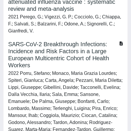
attenuated influenza vaccine : systematic
review and meta‐analysis
2021 Perego, G.; Vigezzi, G. P.; Cocciolo, G.; Chiappa,
F.; Salvati, S.; Balzarini, F.; Odone, A.; Signorelli, C.;
Gianfredi, V.
SARS-CoV-2 Breakthrough Infections:
Incidence and Risk Factors in a Large
European Multicentric Cohort of Health
Workers
2022 Porru, Stefano; Monaco, Maria Grazia Lourdes;
Spiteri, Gianluca; Carta, Angela; Pezzani, Maria Diletta;
Lippi, Giuseppe; Gibellini, Davide; Tacconelli, Evelina;
Dalla Vecchia, Ilaria; Sala, Emma; Sansone,
Emanuele; De Palma, Giuseppe; Bonfanti, Carlo;
Lombardo, Massimo; Terlenghi, Luigina; Pira, Enrico;
Mansour, Ihab; Coggiola, Maurizio; Ciocan, Catalina;
Godono, Alessandro; Tardon, Adonina; Rodriguez-
Suarez, Marta-Maria; Fernandez-Tardon, Guillermo;