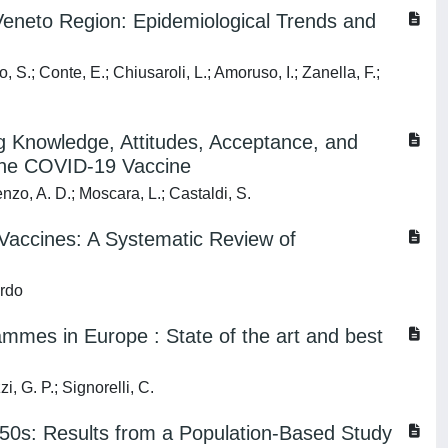
e Veneto Region: Epidemiological Trends and
 S.; Conte, E.; Chiusaroli, L.; Amoruso, I.; Zanella, F.;
g Knowledge, Attitudes, Acceptance, and
the COVID-19 Vaccine
enzo, A. D.; Moscara, L.; Castaldi, S.
accines: A Systematic Review of
ardo
rammes in Europe : State of the art and best
i, G. P.; Signorelli, C.
50s: Results from a Population-Based Study