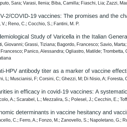
uto, Sara; Varasi, Ilenia; Biba, Camilla; Fiaschi, Lia; Zazzi, Ma
-2/COVID-19 vaccines: The promises and the ch
V.; Reno, C.; Cocchio, S.; Fantini, M. P.
emiological Study of Varicella in the Italian Genera
, Giovanni; Grassi, Tiziana; Bagordo, Francesco; Savio, Marta; R
 Francesco; Panico, Alessandra; Ogliastro, Matilde; Trombetta,
atiana
i-HPV antibody titer as a marker of vaccine effecti
, L; Muscianisi, F; Corsini, C; Ghezzi, M; Di Nisio, A; Foresta, C
rities in efficacy in covid-19 vaccines: A systemat
lo, A.; Scarabel, L.; Mezzalira, S.; Polesel, J.; Cecchin, E.; Toff
omic determinants in vaccine hesitancy and vaccine
ello, C.; Ferro, A.; Fonzo, M.; Zanovello, S.; Napoletano, G.; Ru