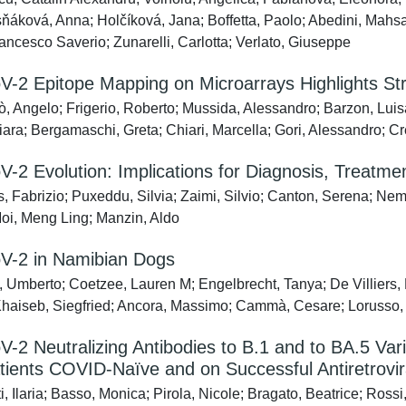
áková, Anna; Holčíková, Jana; Boffetta, Paolo; Abedini, Mahsa; 
rancesco Saverio; Zunarelli, Carlotta; Verlato, Giuseppe
-2 Epitope Mapping on Microarrays Highlights S
, Angelo; Frigerio, Roberto; Mussida, Alessandro; Barzon, Luisa;
iara; Bergamaschi, Greta; Chiari, Marcella; Gori, Alessandro; Cr
2 Evolution: Implications for Diagnosis, Treatme
, Fabrizio; Puxeddu, Silvia; Zaimi, Silvio; Canton, Serena; Nema
Moi, Meng Ling; Manzin, Aldo
-2 in Namibian Dogs
, Umberto; Coetzee, Lauren M; Engelbrecht, Tanya; De Villiers, L
Khaiseb, Siegfried; Ancora, Massimo; Cammà, Cesare; Lorusso, 
2 Neutralizing Antibodies to B.1 and to BA.5 Var
tients COVID-Naïve and on Successful Antiretrovi
, Ilaria; Basso, Monica; Pirola, Nicole; Bragato, Beatrice; Rossi