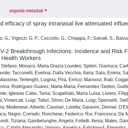
esporta metadati
d efficacy of spray intranasal live attenuated infl
 G.; Vigezzi, G. P.; Cocciolo, G.; Chiappa, F.; Salvati, S.; Balzari
2 Breakthrough Infections: Incidence and Risk Fa
f Health Workers
 Stefano; Monaco, Maria Grazia Lourdes; Spiteri, Gianluca; Cart
Davide; Tacconelli, Evelina; Dalla Vecchia, Ilaria; Sala, Emma;
assimo; Terlenghi, Luigina; Pira, Enrico; Mansour, Ihab; Coggi
nina; Rodriguez-Suarez, Marta-Maria; Fernandez-Tardon, Guil
te; Iglesias Cabo, Tania; Scapellato, Maria Luisa; Liviero, Fili
; Vimercati, Luigi; Tafuri, Silvio; De Maria, Luigi; Sponselli, St
a; Modenese, Alberto; Casolari, Loretta; Garavini, Denise; D'Eli
ca; Negro, Corrado; Ronchese, Federico; Rui, Francesca; De Mi
ordi, Tiziana; Gambelunghe, Angela; Folletti, Ilenia; Mates, Da
icu, Catalin Alexandru; Voinoiu, Angelica; Fabiánová, Eleonór