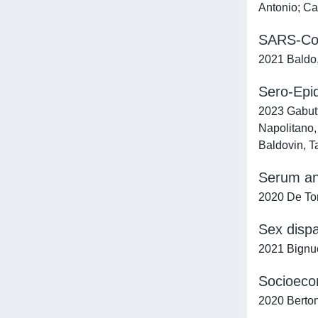
Antonio; Cap
SARS-CoV
2021 Baldo, 
Sero-Epid
2023 Gabutti
Napolitano,
Baldovin, T
Serum ant
2020 De Toni
Sex dispa
2021 Bignuco
Socioecon
2020 Bertonc