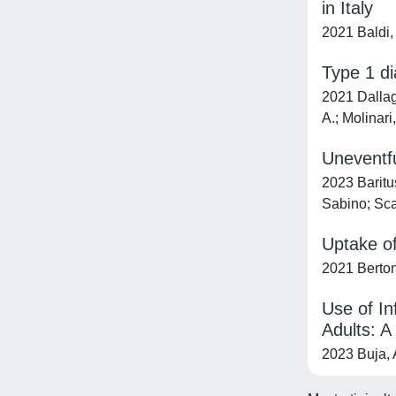
in Italy
2021 Baldi, 
Type 1 di
2021 Dallagi
A.; Molinari
Uneventfu
2023 Baritus
Sabino; Sca
Uptake of
2021 Berton
Use of In
Adults: A
2023 Buja, A