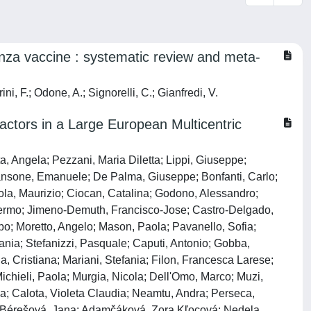
uenza vaccine : systematic review and meta‐
ni, F.; Odone, A.; Signorelli, C.; Gianfredi, V.
ctors in a Large European Multicentric
a, Angela; Pezzani, Maria Diletta; Lippi, Giuseppe;
 Sansone, Emanuele; De Palma, Giuseppe; Bonfanti, Carlo;
ola, Maurizio; Ciocan, Catalina; Godono, Alessandro;
lermo; Jimeno-Demuth, Francisco-Jose; Castro-Delgado,
ppo; Moretto, Angelo; Mason, Paola; Pavanello, Sofia;
efania; Stefanizzi, Pasquale; Caputi, Antonio; Gobba,
a, Cristiana; Mariani, Stefania; Filon, Francesca Larese;
chieli, Paola; Murgia, Nicola; Dell'Omo, Marco; Muzi,
na; Calota, Violeta Claudia; Neamtu, Andra; Perseca,
a; Bérešová, Jana; Adamčáková, Zora Kľocová; Nedela,