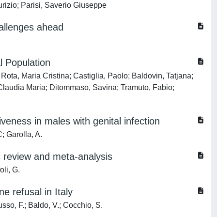
urizio; Parisi, Saverio Giuseppe
allenges ahead
l Population
ota, Maria Cristina; Castiglia, Paolo; Baldovin, Tatjana;
 Claudia Maria; Ditommaso, Savina; Tramuto, Fabio;
veness in males with genital infection
; Garolla, A.
ic review and meta-analysis
oli, G.
 refusal in Italy
sso, F.; Baldo, V.; Cocchio, S.