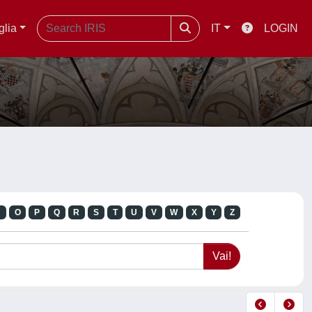
glia
IT
LOGIN
N
O
P
Q
R
S
T
U
V
W
X
Y
Z