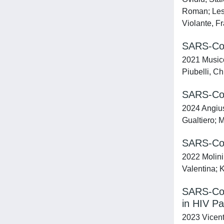
Roman; Lesň
Violante, F
SARS-CoV
2021 Musicò
Piubelli, Ch
SARS-CoV-
2024 Angius
Gualtiero; 
SARS-CoV
2022 Molini
Valentina; 
SARS-CoV-
in HIV Pa
2023 Vicenti