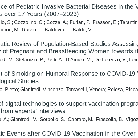
nce of Pediatric Invasive Bacterial Diseases in th
 over 17 Years (2007–2023)
, S.; Cozzolino, C.; Cozza, A.; Furlan, P.; Frasson, E.; Tarantino,
 Tonon, M.; Russo, F.; Baldovin, T.; Baldo, V.
atic Review of Population-Based Studies Assessin
y of Pregnant and Breastfeeding Women towards 
di, V.; Stefanizzi, P.; Berti, A.; D'Amico, M.; De Lorenzo, V.; Lor
ct of Smoking on Humoral Response to COVID-19 V
ogical Studies
a, Pietro; Gianfredi, Vincenza; Tomaselli, Venera; Polosa, Ricc
f digital technologies to support vaccination prog
 from experts’ interviews
A.; Gianfredi, V.; Sorbello, S.; Capraro, M.; Frascella, B.; Vigezz
c Events after COVID-19 Vaccination in the Over-