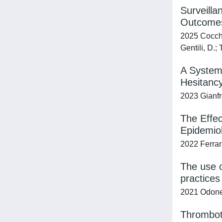
Surveilla
Outcomes
2025 Cocchio
Gentili, D.;
A System
Hesitanc
2023 Gianfre
The Effe
Epidemiol
2022 Ferrar
The use o
practices
2021 Odone, 
Thromboti