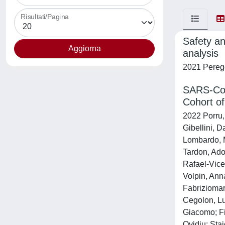
Risultati/Pagina
Safety an
analysis
2021 Perego,
SARS-CoV-
Cohort o
2022 Porru,
Gibellini, 
Lombardo, M
Tardon, Ado
Rafael-Vicen
Volpin, Anna
Fabriziomari
Cegolon, Lu
Giacomo; Fi
Ovidiu; Sta