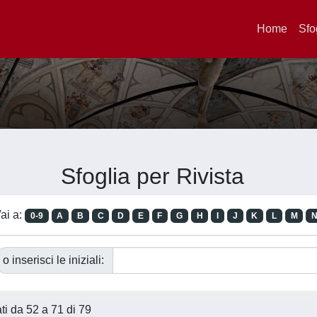
Home
Sfo
Sfoglia per Rivista
ai a:
0-9
A
B
C
D
E
F
G
H
I
J
K
L
M
o inserisci le iniziali:
ati da 52 a 71 di 79