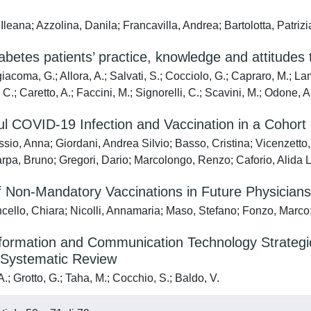
Ileana; Azzolina, Danila; Francavilla, Andrea; Bartolotta, Patriz
abetes patients’ practice, knowledge and attitudes
acoma, G.; Allora, A.; Salvati, S.; Cocciolo, G.; Capraro, M.; Lamb
, C.; Caretto, A.; Faccini, M.; Signorelli, C.; Scavini, M.; Odone, A
l COVID-19 Infection and Vaccination in a Cohort o
sio, Anna; Giordani, Andrea Silvio; Basso, Cristina; Vicenzetto, 
rpa, Bruno; Gregori, Dario; Marcolongo, Renzo; Caforio, Alida L
 Non-Mandatory Vaccinations in Future Physicians 
cello, Chiara; Nicolli, Annamaria; Maso, Stefano; Fonzo, Marco
formation and Communication Technology Strategie
 Systematic Review
.; Grotto, G.; Taha, M.; Cocchio, S.; Baldo, V.