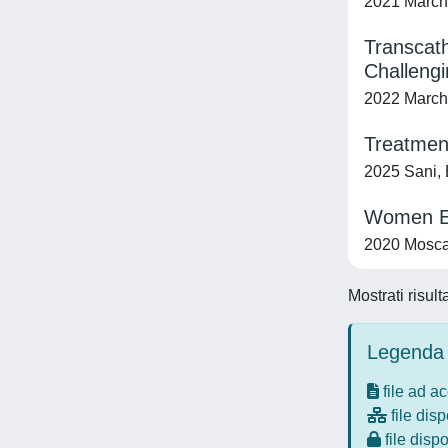
2021 Marches
Transcath
Challeng
2022 Marche
Treatment
2025 Sani, E
Women Em
2020 Moscate
Mostrati risult
Legenda 
file ad a
file disp
file dispo