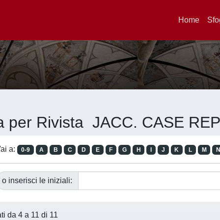
Home
Sfo
ia per Rivista JACC. CASE R
ai a:
0-9
A
B
C
D
E
F
G
H
I
J
K
L
M
o inserisci le iniziali:
ati da 4 a 11 di 11