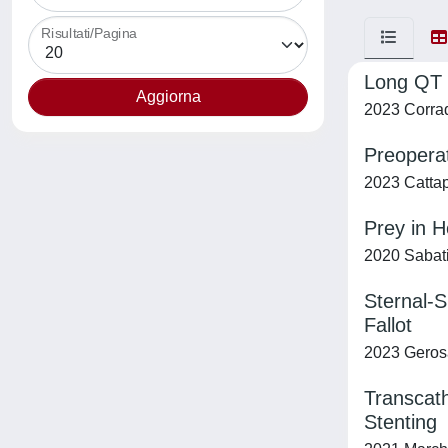
Risultati/Pagina
Long QT 
2023 Corrad
Preoperat
2023 Cattapa
Prey in 
2020 Sabati
Sternal-S
Fallot
2023 Gerosa
Transcath
Stenting