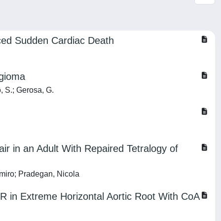
ced Sudden Cardiac Death
ngioma
o, S.; Gerosa, G.
ir in an Adult With Repaired Tetralogy of
imiro; Pradegan, Nicola
VR in Extreme Horizontal Aortic Root With CoA