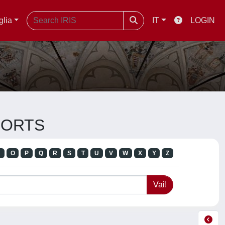
glia
IT
LOGIN
EPORTS
N
O
P
Q
R
S
T
U
V
W
X
Y
Z