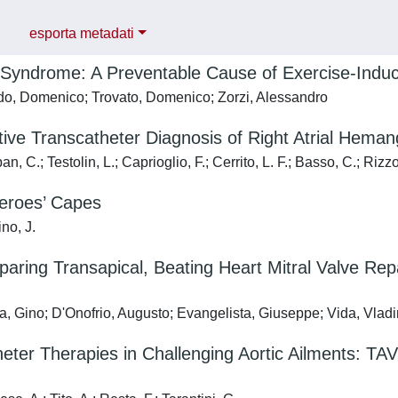
esporta metadati
Syndrome: A Preventable Cause of Exercise-Indu
o, Domenico; Trovato, Domenico; Zorzi, Alessandro
ive Transcatheter Diagnosis of Right Atrial Hema
n, C.; Testolin, L.; Caprioglio, F.; Cerrito, L. F.; Basso, C.; Rizz
Heroes’ Capes
no, J.
paring Transapical, Beating Heart Mitral Valve Repa
, Gino; D'Onofrio, Augusto; Evangelista, Giuseppe; Vida, Vlad
eter Therapies in Challenging Aortic Ailments: TA