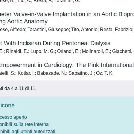
e, A.; Tito, A.; Resta, F.; Tarantini, G.
eter Valve-in-Valve Implantation in an Aortic Biop
ing Aortic Anatomy
se, Alfredo; Tarantini, Giuseppe; Tito, Antonio; Resta, Fabrizi
 With Inclisiran During Peritoneal Dialysis
.; Rinaldi, E.; Lupo, M. G.; Orlandi, E.; Molinaroli, E.; Giachetti, 
powerment in Cardiology: The Pink Internationa
lli, S.; Kotlar, I.; Babazade, N.; Sabatino, J.; Oz, T. K.
ati da 4 a 11 di 11
icone
ccesso aperto
onibili sulla rete interna
nibili agli utenti autorizzati