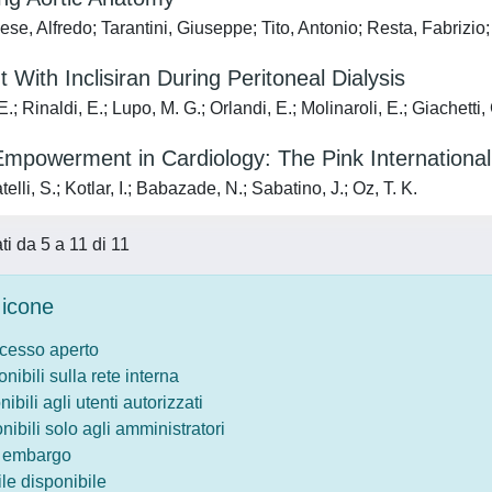
se, Alfredo; Tarantini, Giuseppe; Tito, Antonio; Resta, Fabrizi
 With Inclisiran During Peritoneal Dialysis
.; Rinaldi, E.; Lupo, M. G.; Orlandi, E.; Molinaroli, E.; Giachetti, 
powerment in Cardiology: The Pink Internationa
lli, S.; Kotlar, I.; Babazade, N.; Sabatino, J.; Oz, T. K.
ati da 5 a 11 di 11
icone
ccesso aperto
onibili sulla rete interna
nibili agli utenti autorizzati
onibili solo agli amministratori
o embargo
le disponibile