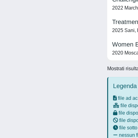
2022 Marche
Treatment
2025 Sani, E
Women Em
2020 Moscate
Mostrati risult
Legenda 
file ad a
file disp
file dispo
file disp
file sott
nessun fi