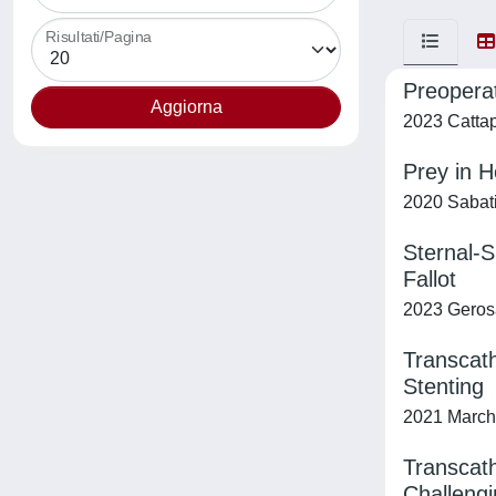
Risultati/Pagina
Preoperat
2023 Cattapa
Prey in 
2020 Sabati
Sternal-S
Fallot
2023 Gerosa
Transcath
Stenting
2021 Marches
Transcath
Challeng