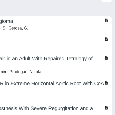
ngioma
o, S.; Gerosa, G.
ir in an Adult With Repaired Tetralogy of
imiro; Pradegan, Nicola
VR in Extreme Horizontal Aortic Root With CoA
rosthesis With Severe Regurgitation and a