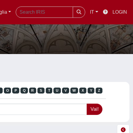
glia
IT
LOGIN
N
O
P
Q
R
S
T
U
V
W
X
Y
Z