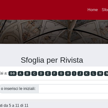
Home
Sfo
Sfoglia per Rivista
ai a:
0-9
A
B
C
D
E
F
G
H
I
J
K
L
M
o inserisci le iniziali:
ati da 5 a 11 di 11