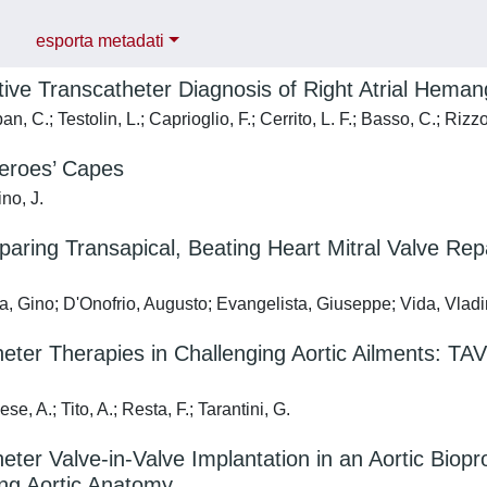
esporta metadati
ive Transcatheter Diagnosis of Right Atrial Hema
n, C.; Testolin, L.; Caprioglio, F.; Cerrito, L. F.; Basso, C.; Rizz
Heroes’ Capes
no, J.
paring Transapical, Beating Heart Mitral Valve Repa
, Gino; D'Onofrio, Augusto; Evangelista, Giuseppe; Vida, Vlad
eter Therapies in Challenging Aortic Ailments: TA
e, A.; Tito, A.; Resta, F.; Tarantini, G.
eter Valve-in-Valve Implantation in an Aortic Biop
ing Aortic Anatomy