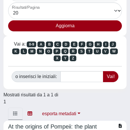
Risultati/Pagina
Vai a:
0-9
A
B
C
D
E
F
G
H
I
J
K
L
M
N
O
P
Q
R
S
T
U
V
W
X
Y
Z
o inserisci le iniziali:
Mostrati risultati da 1 a 1 di
1
esporta metadati
At the origins of Pompeii: the plant