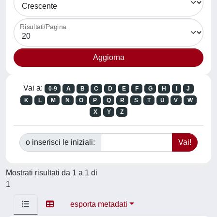
Risultati/Pagina
Vai a:
0-9
A
B
C
D
E
F
G
H
I
J
K
L
M
N
O
P
Q
R
S
T
U
V
W
X
Y
Z
o inserisci le iniziali:
Mostrati risultati da 1 a 1 di
1
esporta metadati