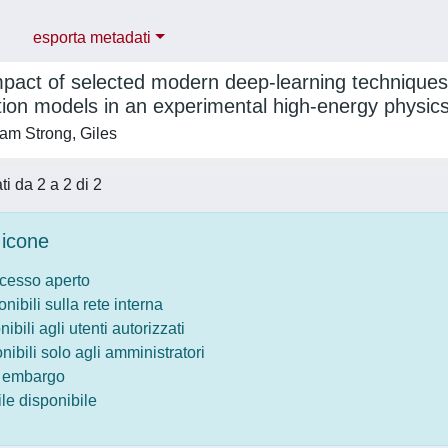
esporta metadati
pact of selected modern deep-learning techniques 
ation models in an experimental high-energy physic
am Strong, Giles
ati da 2 a 2 di 2
icone
ccesso aperto
onibili sulla rete interna
nibili agli utenti autorizzati
onibili solo agli amministratori
o embargo
le disponibile