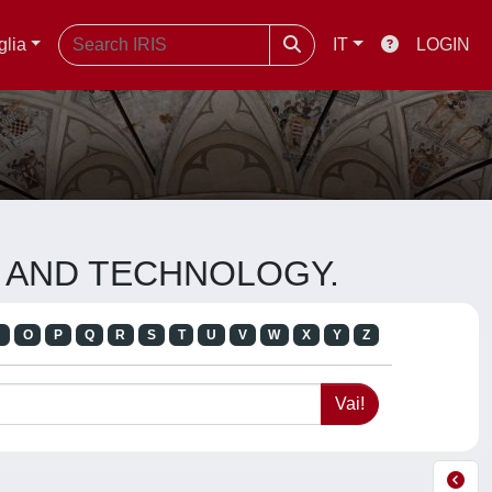
glia
IT
LOGIN
CE AND TECHNOLOGY.
N
O
P
Q
R
S
T
U
V
W
X
Y
Z