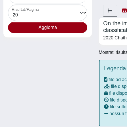
Risultati/Pagina
On the im
classific
2020 Chath
Mostrati risult
Legenda 
file ad a
file disp
file dispo
file disp
file sott
nessun fi