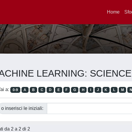
Home
Sfo
ta MACHINE LEARNING: SCIEN
ai a:
0-9
A
B
C
D
E
F
G
H
I
J
K
L
M
o inserisci le iniziali:
ati da 2 a 2 di 2