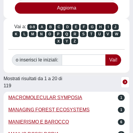
Vai a:
0-9
A
B
C
D
E
F
G
H
I
J
K
L
M
N
O
P
Q
R
S
T
U
V
W
X
Y
Z
o inserisci le iniziali:
Mostrati risultati da 1 a 20 di
119
MACROMOLECULAR SYMPOSIA
1
MANAGING FOREST ECOSYSTEMS
1
MANIERISMO E BAROCCO
6