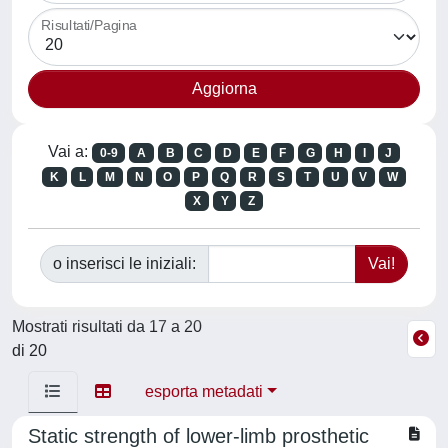
Risultati/Pagina
Vai a:
0-9
A
B
C
D
E
F
G
H
I
J
K
L
M
N
O
P
Q
R
S
T
U
V
W
X
Y
Z
o inserisci le iniziali:
Mostrati risultati da 17 a 20
di 20
esporta metadati
Static strength of lower-limb prosthetic