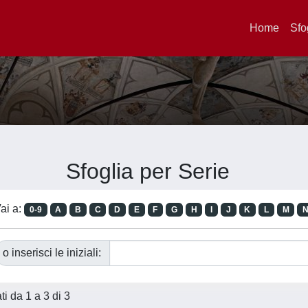
Home
Sfo
Sfoglia per Serie
ai a:
0-9
A
B
C
D
E
F
G
H
I
J
K
L
M
o inserisci le iniziali:
ati da 1 a 3 di 3