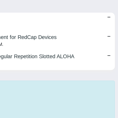
ent for RedCap Devices
M.
regular Repetition Slotted ALOHA