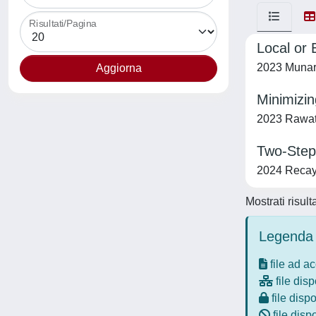
Risultati/Pagina
Local or
2023 Munari,
Minimizi
2023 Rawat, 
Two-Step 
2024 Recayte
Mostrati risult
Legenda 
file ad a
file disp
file dispo
file disp