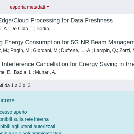
esporta metadati
 Edge/Cloud Processing for Data Freshness
 A.; De Cola, T.; Badia, L.
ng Energy Consumption for 5G NR Beam Managem
M.; Pagin, M.; Giordani, M.; Dufrene, L. -A.; Lampin, Q.; Zorzi, 
Interference Cancellation for Energy Saving in Ir
, E.; Badia, L.; Munari, A.
ati da 1 a 3 di 3
icone
ccesso aperto
onibili sulla rete interna
nibili agli utenti autorizzati
onibili solo agli amministratori