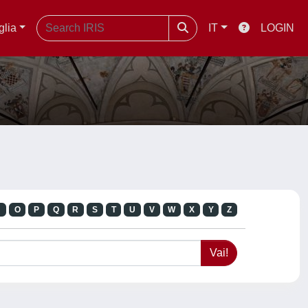
glia
IT
LOGIN
N
O
P
Q
R
S
T
U
V
W
X
Y
Z