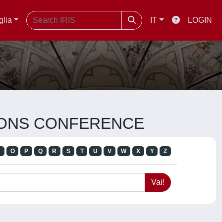
glia
IT
LOGIN
ATIONS CONFERENCE
N
O
P
Q
R
S
T
U
V
W
X
Y
Z