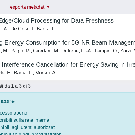
esporta metadati
 Edge/Cloud Processing for Data Freshness
 A.; De Cola, T.; Badia, L.
ng Energy Consumption for 5G NR Beam Managem
M.; Pagin, M.; Giordani, M.; Dufrene, L. -A.; Lampin, Q.; Zorzi, 
Interference Cancellation for Energy Saving in Ir
, E.; Badia, L.; Munari, A.
ati da 1 a 3 di 3
icone
ccesso aperto
onibili sulla rete interna
nibili agli utenti autorizzati
onibili solo agli amministratori