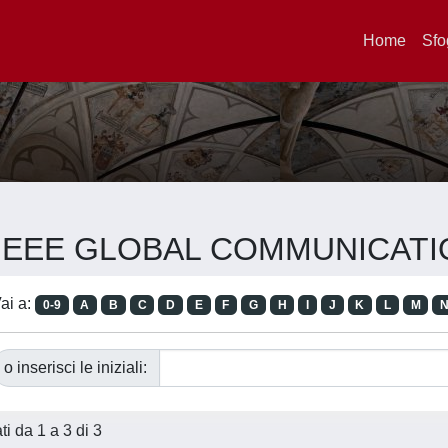
Home
Sfo
e ...IEEE GLOBAL COMMUNIC
ai a:
0-9
A
B
C
D
E
F
G
H
I
J
K
L
M
o inserisci le iniziali:
ati da 1 a 3 di 3