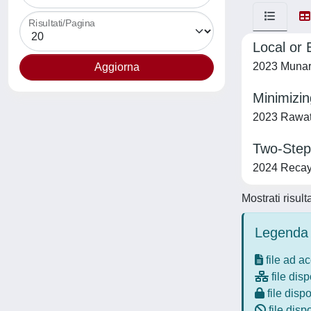
Risultati/Pagina
Local or
2023 Munari,
Minimizi
2023 Rawat, 
Two-Step 
2024 Recayte
Mostrati risult
Legenda 
file ad a
file disp
file dispo
file disp