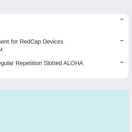
ent for RedCap Devices
M.
regular Repetition Slotted ALOHA