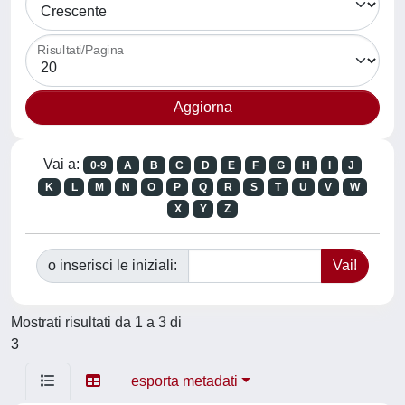
Risultati/Pagina
Vai a:
0-9
A
B
C
D
E
F
G
H
I
J
K
L
M
N
O
P
Q
R
S
T
U
V
W
X
Y
Z
o inserisci le iniziali:
Mostrati risultati da 1 a 3 di
3
esporta metadati