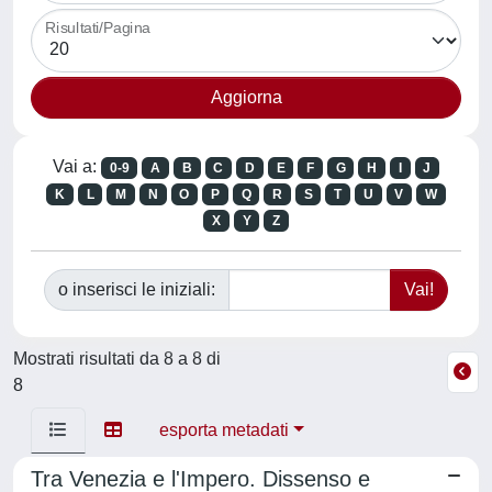
Risultati/Pagina
Vai a:
0-9
A
B
C
D
E
F
G
H
I
J
K
L
M
N
O
P
Q
R
S
T
U
V
W
X
Y
Z
o inserisci le iniziali:
Mostrati risultati da 8 a 8 di
8
esporta metadati
Tra Venezia e l'Impero. Dissenso e