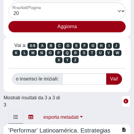
Risultati/Pagina
Vai a:
0-9
A
B
C
D
E
F
G
H
I
J
K
L
M
N
O
P
Q
R
S
T
U
V
W
X
Y
Z
o inserisci le iniziali:
Mostrati risultati da 3 a 3 di
3
esporta metadati
'Performar' Latinoamérica. Estrategias