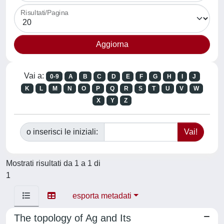
Risultati/Pagina
Vai a:
0-9
A
B
C
D
E
F
G
H
I
J
K
L
M
N
O
P
Q
R
S
T
U
V
W
X
Y
Z
o inserisci le iniziali:
Mostrati risultati da 1 a 1 di
1
esporta metadati
The topology of Ag and Its