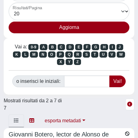
Risultati/Pagina
Vai a:
0-9
A
B
C
D
E
F
G
H
I
J
K
L
M
N
O
P
Q
R
S
T
U
V
W
X
Y
Z
o inserisci le iniziali:
Mostrati risultati da 2 a 7 di
7
esporta metadati
Giovanni Botero, lector de Alonso de