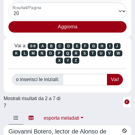
Risultati/Pagina
Vai a:
0-9
A
B
C
D
E
F
G
H
I
J
K
L
M
N
O
P
Q
R
S
T
U
V
W
X
Y
Z
o inserisci le iniziali:
Mostrati risultati da 2 a 7 di
7
esporta metadati
Giovanni Botero, lector de Alonso de