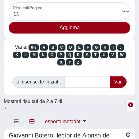
Risultati/Pagina
Vai a:
0-9
A
B
C
D
E
F
G
H
I
J
K
L
M
N
O
P
Q
R
S
T
U
V
W
X
Y
Z
o inserisci le iniziali:
Mostrati risultati da 2 a 7 di
7
esporta metadati
Giovanni Botero, lector de Alonso de