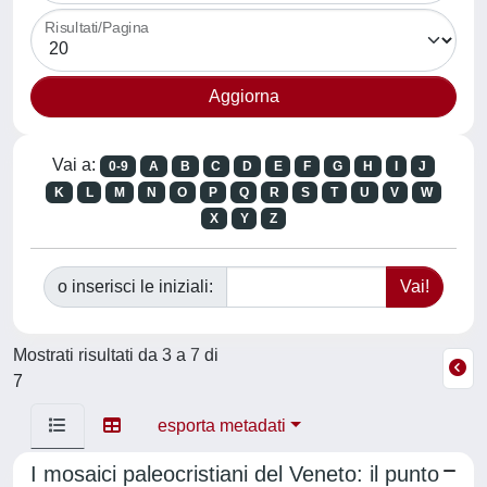
Risultati/Pagina
Vai a:
0-9
A
B
C
D
E
F
G
H
I
J
K
L
M
N
O
P
Q
R
S
T
U
V
W
X
Y
Z
o inserisci le iniziali:
Mostrati risultati da 3 a 7 di
7
esporta metadati
I mosaici paleocristiani del Veneto: il punto