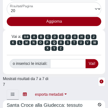
Risultati/Pagina
Vai a:
0-9
A
B
C
D
E
F
G
H
I
J
K
L
M
N
O
P
Q
R
S
T
U
V
W
X
Y
Z
o inserisci le iniziali:
Mostrati risultati da 7 a 7 di
7
esporta metadati
Santa Croce alla Giudecca: tessuto