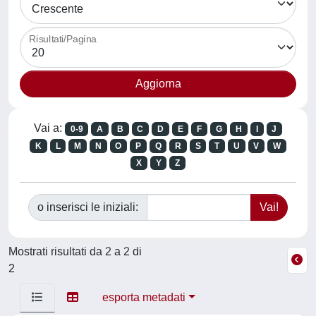
Risultati/Pagina
Vai a:
0-9
A
B
C
D
E
F
G
H
I
J
K
L
M
N
O
P
Q
R
S
T
U
V
W
X
Y
Z
o inserisci le iniziali:
Mostrati risultati da 2 a 2 di
2
esporta metadati