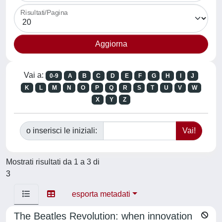
Risultati/Pagina
Vai a:
0-9
A
B
C
D
E
F
G
H
I
J
K
L
M
N
O
P
Q
R
S
T
U
V
W
X
Y
Z
o inserisci le iniziali:
Mostrati risultati da 1 a 3 di
3
esporta metadati
The Beatles Revolution: when innovation