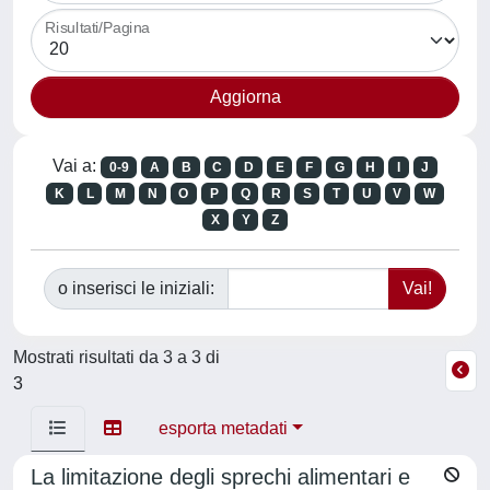
Risultati/Pagina
Vai a:
0-9
A
B
C
D
E
F
G
H
I
J
K
L
M
N
O
P
Q
R
S
T
U
V
W
X
Y
Z
o inserisci le iniziali:
Mostrati risultati da 3 a 3 di
3
esporta metadati
La limitazione degli sprechi alimentari e