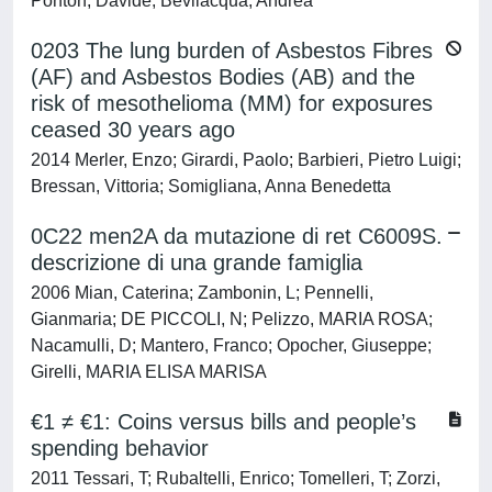
Ponton, Davide; Bevilacqua, Andrea
0203 The lung burden of Asbestos Fibres
(AF) and Asbestos Bodies (AB) and the
risk of mesothelioma (MM) for exposures
ceased 30 years ago
2014 Merler, Enzo; Girardi, Paolo; Barbieri, Pietro Luigi;
Bressan, Vittoria; Somigliana, Anna Benedetta
0C22 men2A da mutazione di ret C6009S.
descrizione di una grande famiglia
2006 Mian, Caterina; Zambonin, L; Pennelli,
Gianmaria; DE PICCOLI, N; Pelizzo, MARIA ROSA;
Nacamulli, D; Mantero, Franco; Opocher, Giuseppe;
Girelli, MARIA ELISA MARISA
€1 ≠ €1: Coins versus bills and people’s
spending behavior
2011 Tessari, T; Rubaltelli, Enrico; Tomelleri, T; Zorzi,