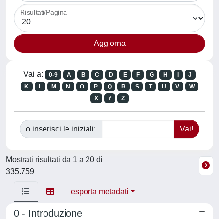
Risultati/Pagina
Vai a:
0-9
A
B
C
D
E
F
G
H
I
J
K
L
M
N
O
P
Q
R
S
T
U
V
W
X
Y
Z
o inserisci le iniziali:
Mostrati risultati da 1 a 20 di
335.759
esporta metadati
0 - Introduzione