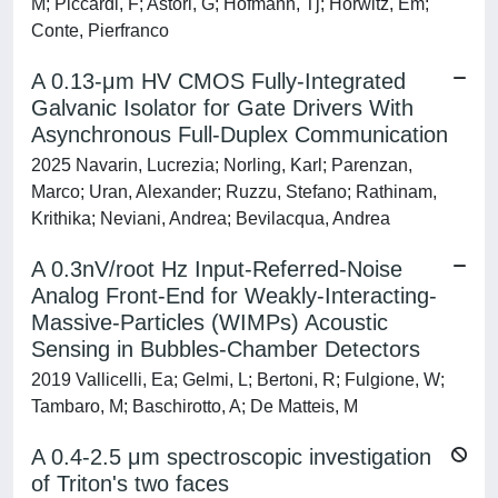
M; Piccardi, F; Astori, G; Hofmann, Tj; Horwitz, Em;
Conte, Pierfranco
A 0.13-μm HV CMOS Fully-Integrated
Galvanic Isolator for Gate Drivers With
Asynchronous Full-Duplex Communication
2025 Navarin, Lucrezia; Norling, Karl; Parenzan,
Marco; Uran, Alexander; Ruzzu, Stefano; Rathinam,
Krithika; Neviani, Andrea; Bevilacqua, Andrea
A 0.3nV/root Hz Input-Referred-Noise
Analog Front-End for Weakly-Interacting-
Massive-Particles (WIMPs) Acoustic
Sensing in Bubbles-Chamber Detectors
2019 Vallicelli, Ea; Gelmi, L; Bertoni, R; Fulgione, W;
Tambaro, M; Baschirotto, A; De Matteis, M
A 0.4-2.5 μm spectroscopic investigation
of Triton's two faces