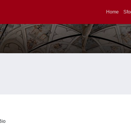
Home
Sfo
iBio