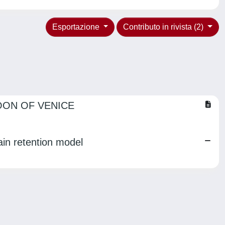
Esportazione
Contributo in rivista (2)
OON OF VENICE
ain retention model