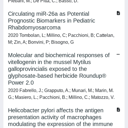
Plebani, M.; De Pitta, C.; Basso, D.
Circulating miR-26a as Potential
Prognostic Biomarkers in Pediatric
Rhabdomyosarcoma
2020 Tombolan, L; Millino, C; Pacchioni, B; Cattelan,
M; Zin, A; Bonvini, P; Bisogno, G
Molecular and biochemical responses of
vitellogenin in the mussel Mytilus
galloprovincialis exposed to the
glyphosate-based herbicide Roundup®
Power 2.0
2020 Fabrello, J.; Grapputo, A.; Munari, M.; Marin, M.
G.; Masiero, L.; Pacchioni, B.; Millino, C.; Matozzo, V.
Helicobacter pylori affects the antigen
presentation activity of macrophages
modulating the expression of the immune