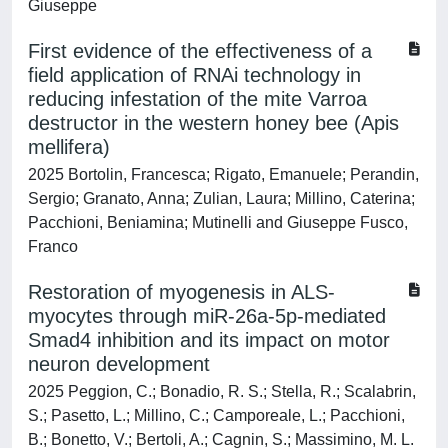
Giuseppe
First evidence of the effectiveness of a
field application of RNAi technology in
reducing infestation of the mite Varroa
destructor in the western honey bee (Apis
mellifera)
2025 Bortolin, Francesca; Rigato, Emanuele; Perandin,
Sergio; Granato, Anna; Zulian, Laura; Millino, Caterina;
Pacchioni, Beniamina; Mutinelli and Giuseppe Fusco,
Franco
Restoration of myogenesis in ALS-
myocytes through miR-26a-5p-mediated
Smad4 inhibition and its impact on motor
neuron development
2025 Peggion, C.; Bonadio, R. S.; Stella, R.; Scalabrin,
S.; Pasetto, L.; Millino, C.; Camporeale, L.; Pacchioni,
B.; Bonetto, V.; Bertoli, A.; Cagnin, S.; Massimino, M. L.