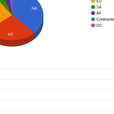
EU
SA
NA
AF
Continent
OC
AS