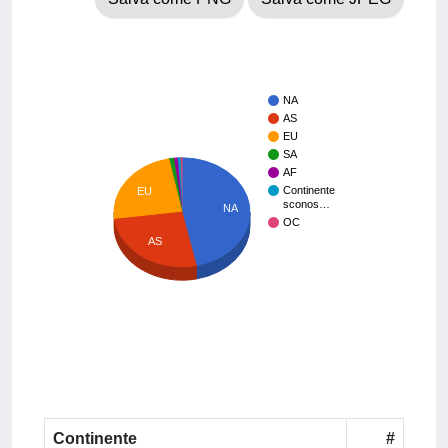
NA
AS
EU
SA
AF
Continente
EU
sconos…
NA
OC
AS
Continente
#