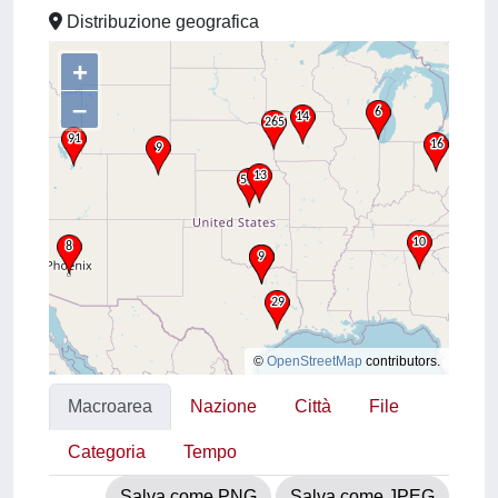
Distribuzione geografica
+
–
©
OpenStreetMap
contributors.
Macroarea
Nazione
Città
File
Categoria
Tempo
Salva come PNG
Salva come JPEG