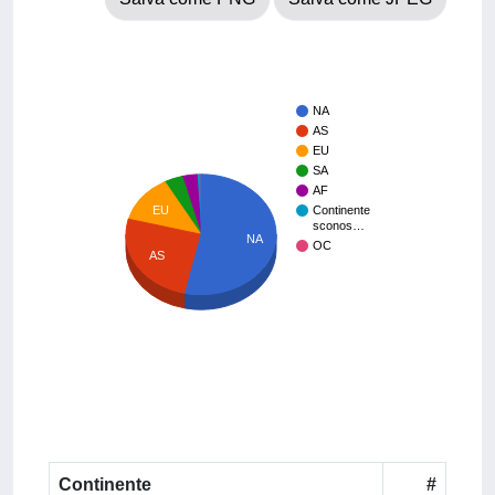
NA
AS
EU
SA
AF
EU
Continente
sconos…
NA
OC
AS
Continente
#