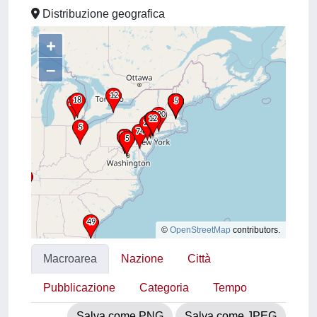
Distribuzione geografica
+
–
©
OpenStreetMap
contributors.
Macroarea
Nazione
Città
Pubblicazione
Categoria
Tempo
Salva come PNG
Salva come JPEG