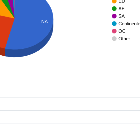
EU
AF
SA
NA
Continent
OC
Other