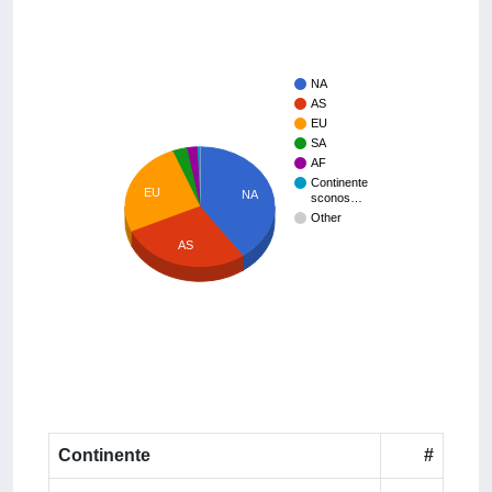
NA
AS
EU
SA
AF
Continente
EU
NA
sconos…
Other
AS
Continente
#